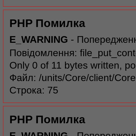
PHP Помилка
E_WARNING
- Попереджен
Повідомлення: file_put_conte
Only 0 of 11 bytes written, po
Файл: /units/Core/client/Cor
Строка: 75
PHP Помилка
E_WARNING
- Попереджен