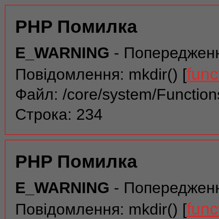
PHP Помилка
E_WARNING
- Попереджен
func
Повідомлення: mkdir() [
Файл: /core/system/Function
Строка: 234
PHP Помилка
E_WARNING
- Попереджен
func
Повідомлення: mkdir() [