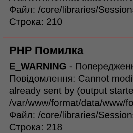
Файл: /core/libraries/Sessio
Строка: 210
PHP Помилка
E_WARNING
- Попереджен
Повідомлення: Cannot modif
already sent by (output start
/var/www/format/data/www/f
Файл: /core/libraries/Sessio
Строка: 218