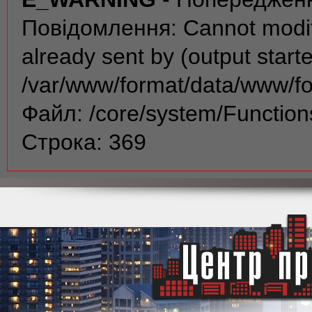
Повідомлення: Cannot modif
already sent by (output start
/var/www/format/data/www/f
Файл: /core/system/Function
Строка: 369