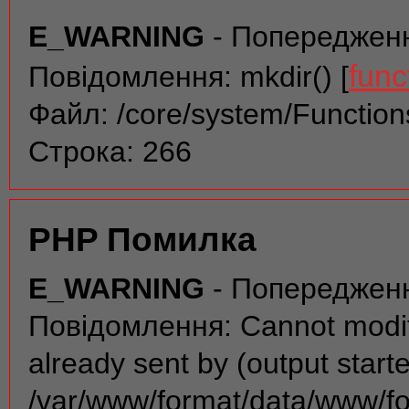
E_WARNING
- Попереджен
func
Повідомлення: mkdir() [
Файл: /core/system/Function
Строка: 266
PHP Помилка
E_WARNING
- Попереджен
Повідомлення: Cannot modif
already sent by (output start
/var/www/format/data/www/f