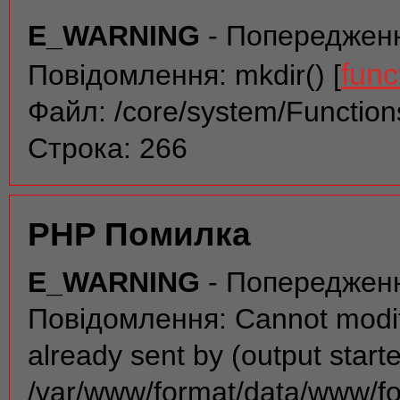
E_WARNING
- Попереджен
func
Повідомлення: mkdir() [
Файл: /core/system/Function
Строка: 266
PHP Помилка
E_WARNING
- Попереджен
Повідомлення: Cannot modif
already sent by (output start
/var/www/format/data/www/f