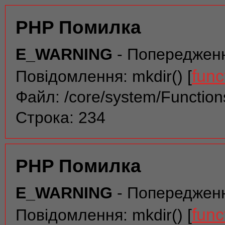
PHP Помилка
E_WARNING
- Попереджен
func
Повідомлення: mkdir() [
Файл: /core/system/Function
Строка: 234
PHP Помилка
E_WARNING
- Попереджен
func
Повідомлення: mkdir() [