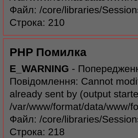
Файл: /core/libraries/Sessio
Строка: 210
PHP Помилка
E_WARNING
- Попереджен
Повідомлення: Cannot modif
already sent by (output start
/var/www/format/data/www/f
Файл: /core/libraries/Sessio
Строка: 218