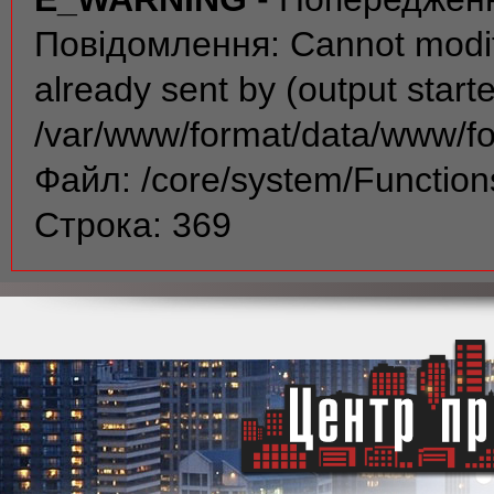
Повідомлення: Cannot modif
already sent by (output start
/var/www/format/data/www/f
Файл: /core/system/Function
Строка: 369