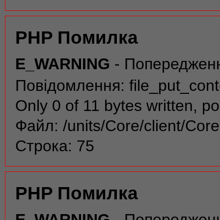
PHP Помилка
E_WARNING
- Попереджен
Повідомлення: file_put_conte
Only 0 of 11 bytes written, po
Файл: /units/Core/client/Cor
Строка: 75
PHP Помилка
E_WARNING
- Попереджен