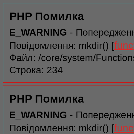
PHP Помилка
E_WARNING
- Попереджен
func
Повідомлення: mkdir() [
Файл: /core/system/Function
Строка: 234
PHP Помилка
E_WARNING
- Попереджен
func
Повідомлення: mkdir() [