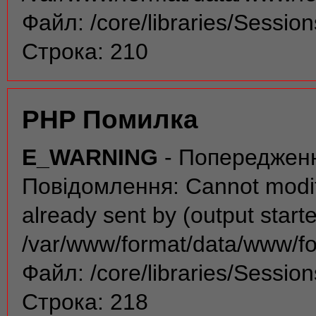
Файл: /core/libraries/Sessio
Строка: 210
PHP Помилка
E_WARNING
- Попереджен
Повідомлення: Cannot modif
already sent by (output start
/var/www/format/data/www/f
Файл: /core/libraries/Sessio
Строка: 218