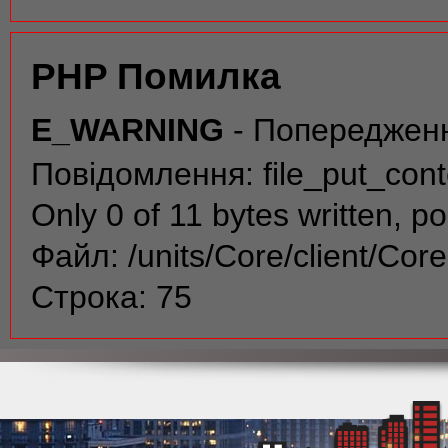
PHP Помилка
E_WARNING
- Попереджен
Повідомлення: file_put_conte
Only 0 of 11 bytes written, po
Файл: /units/Core/client/Cor
Строка: 75