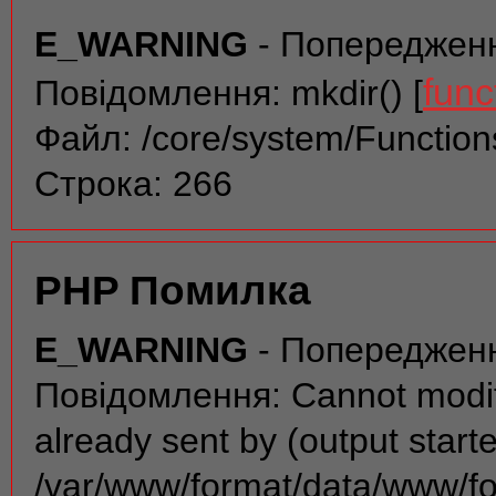
E_WARNING
- Попереджен
func
Повідомлення: mkdir() [
Файл: /core/system/Function
Строка: 266
PHP Помилка
E_WARNING
- Попереджен
Повідомлення: Cannot modif
already sent by (output start
/var/www/format/data/www/f