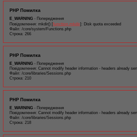
PHP Помилка
E_WARNING
- Попередження
function.mkdir
Повідомлення: mkdir() [
]: Disk quota exceeded
Файл: /core/system/Functions.php
Строка: 266
PHP Помилка
E_WARNING
- Попередження
Повідомлення: Cannot modify header information - headers already sen
Файл: /core/libraries/Sessions.php
Строка: 210
PHP Помилка
E_WARNING
- Попередження
Повідомлення: Cannot modify header information - headers already sen
Файл: /core/libraries/Sessions.php
Строка: 218