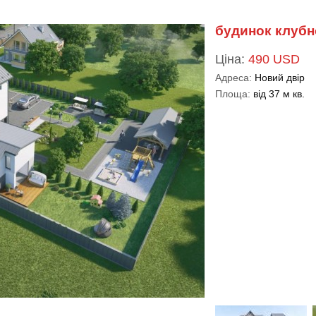
будинок клубн
Ціна:
490 USD
Адреса:
Новий двір
Площа:
від 37 м кв.