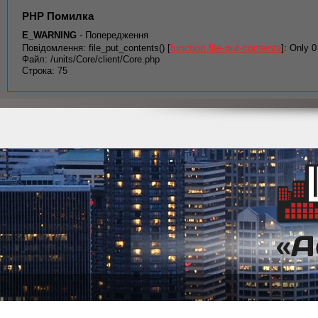
PHP Помилка
E_WARNING
- Попередження
function.file-put-contents
Повідомлення: file_put_contents() [
]: Only 0
Файл: /units/Core/client/Core.php
Строка: 75