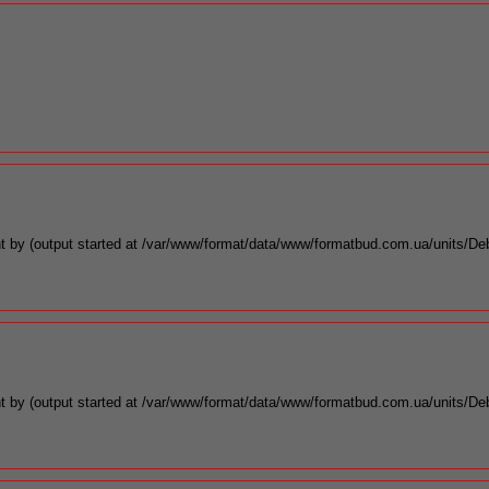
t by (output started at /var/www/format/data/www/formatbud.com.ua/units/De
t by (output started at /var/www/format/data/www/formatbud.com.ua/units/De