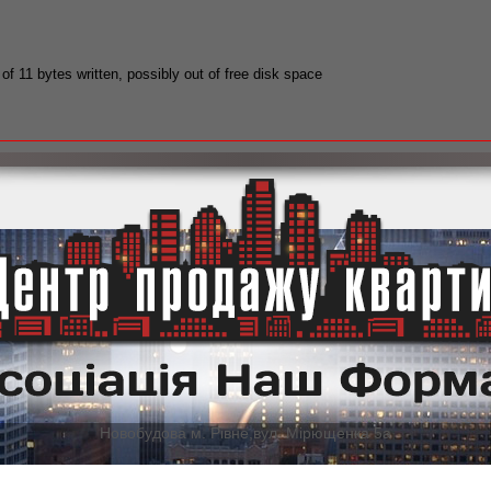
 of 11 bytes written, possibly out of free disk space
Новобудова м. Рівне,вул. Мірющенка 5а