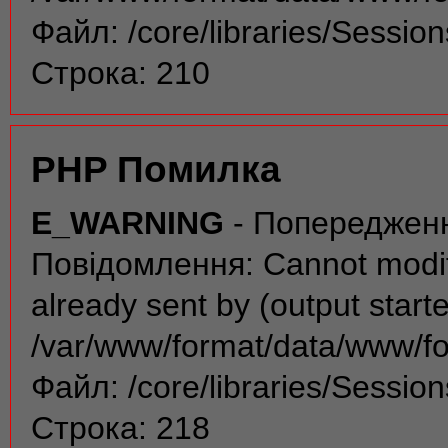
Файл: /core/libraries/Sessio
Строка: 210
PHP Помилка
E_WARNING
- Попереджен
Повідомлення: Cannot modif
already sent by (output start
/var/www/format/data/www/f
Файл: /core/libraries/Sessio
Строка: 218