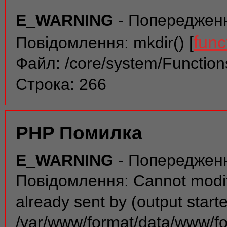
E_WARNING
- Попереджен
func
Повідомлення: mkdir() [
Файл: /core/system/Function
Строка: 266
PHP Помилка
E_WARNING
- Попереджен
Повідомлення: Cannot modif
already sent by (output start
/var/www/format/data/www/f