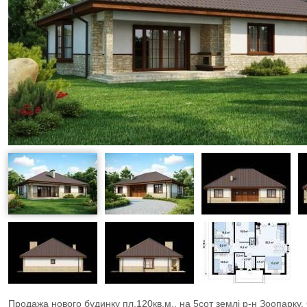
Продажа нового будинку пл.120кв.м., на 5сот землі р-н Зоопарку. С