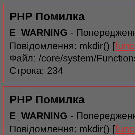
PHP Помилка
E_WARNING
- Попереджен
func
Повідомлення: mkdir() [
Файл: /core/system/Function
Строка: 234
PHP Помилка
E_WARNING
- Попереджен
func
Повідомлення: mkdir() [