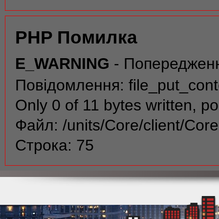
PHP Помилка
E_WARNING
- Попереджен
Повідомлення: file_put_conte
Only 0 of 11 bytes written, po
Файл: /units/Core/client/Cor
Строка: 75