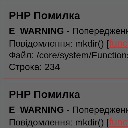
PHP Помилка
E_WARNING
- Попереджен
func
Повідомлення: mkdir() [
Файл: /core/system/Function
Строка: 234
PHP Помилка
E_WARNING
- Попереджен
func
Повідомлення: mkdir() [