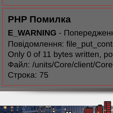
PHP Помилка
E_WARNING
- Попереджен
Повідомлення: file_put_conte
Only 0 of 11 bytes written, po
Файл: /units/Core/client/Cor
Строка: 75