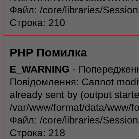
Файл: /core/libraries/Sessio
Строка: 210
PHP Помилка
E_WARNING
- Попереджен
Повідомлення: Cannot modif
already sent by (output start
/var/www/format/data/www/f
Файл: /core/libraries/Sessio
Строка: 218