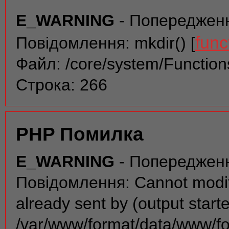
E_WARNING
- Попереджен
func
Повідомлення: mkdir() [
Файл: /core/system/Function
Строка: 266
PHP Помилка
E_WARNING
- Попереджен
Повідомлення: Cannot modif
already sent by (output start
/var/www/format/data/www/f