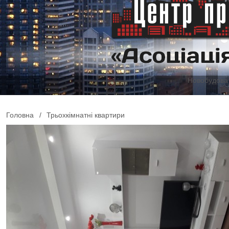
Новобудова 
Головна
/
Трьохкімнатні квартири