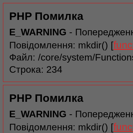
PHP Помилка
E_WARNING
- Попереджен
func
Повідомлення: mkdir() [
Файл: /core/system/Function
Строка: 234
PHP Помилка
E_WARNING
- Попереджен
func
Повідомлення: mkdir() [