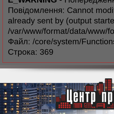
Повідомлення: Cannot modif
already sent by (output start
/var/www/format/data/www/f
Файл: /core/system/Function
Строка: 369