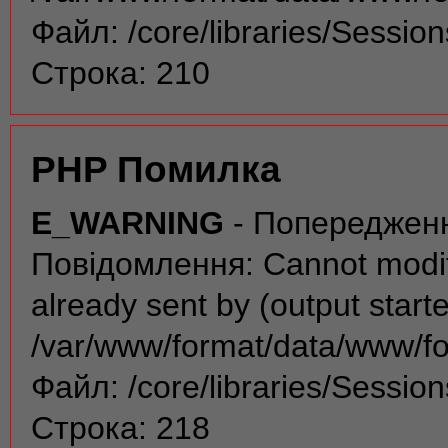
Файл: /core/libraries/Sessio
Строка: 210
PHP Помилка
E_WARNING
- Попереджен
Повідомлення: Cannot modif
already sent by (output start
/var/www/format/data/www/f
Файл: /core/libraries/Sessio
Строка: 218