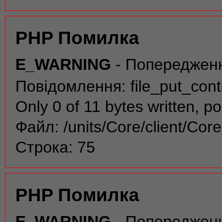
PHP Помилка
E_WARNING
- Попереджен
Повідомлення: file_put_conte
Only 0 of 11 bytes written, po
Файл: /units/Core/client/Cor
Строка: 75
PHP Помилка
E_WARNING
- Попереджен