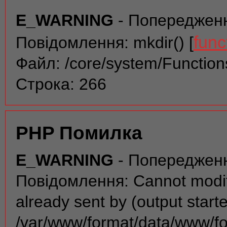
E_WARNING
- Попереджен
func
Повідомлення: mkdir() [
Файл: /core/system/Function
Строка: 266
PHP Помилка
E_WARNING
- Попереджен
Повідомлення: Cannot modif
already sent by (output start
/var/www/format/data/www/f