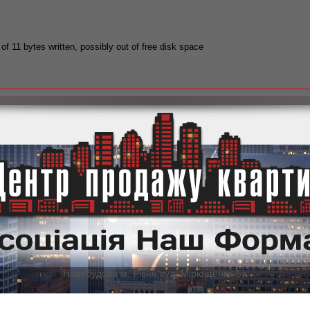
 of 11 bytes written, possibly out of free disk space
Новобудова м. Рівне,вул. Мірющенка 5а