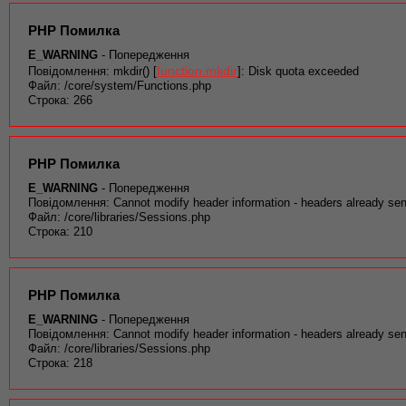
PHP Помилка
E_WARNING
- Попередження
function.mkdir
Повідомлення: mkdir() [
]: Disk quota exceeded
Файл: /core/system/Functions.php
Строка: 266
PHP Помилка
E_WARNING
- Попередження
Повідомлення: Cannot modify header information - headers already sen
Файл: /core/libraries/Sessions.php
Строка: 210
PHP Помилка
E_WARNING
- Попередження
Повідомлення: Cannot modify header information - headers already sen
Файл: /core/libraries/Sessions.php
Строка: 218