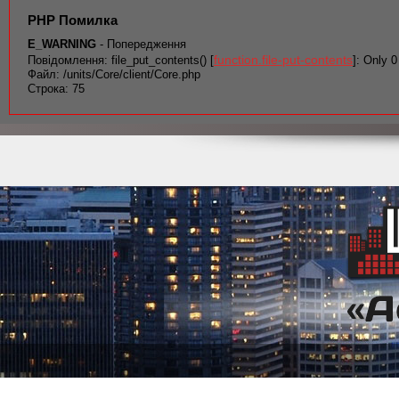
PHP Помилка
E_WARNING
- Попередження
function.file-put-contents
Повідомлення: file_put_contents() [
]: Only 0
Файл: /units/Core/client/Core.php
Строка: 75