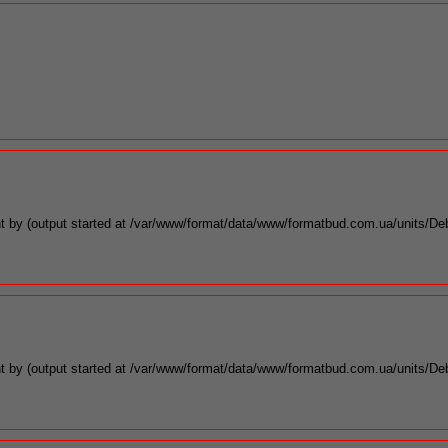
t by (output started at /var/www/format/data/www/formatbud.com.ua/units/De
t by (output started at /var/www/format/data/www/formatbud.com.ua/units/De