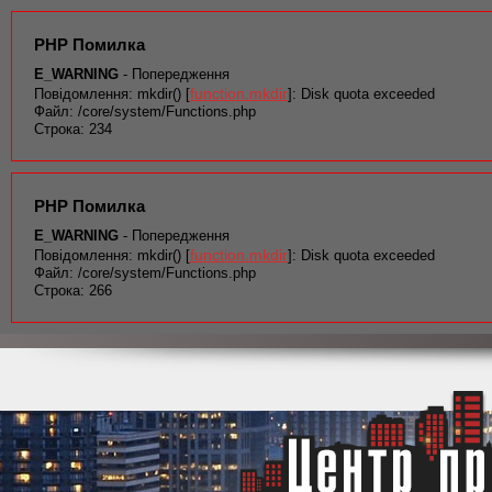
PHP Помилка
E_WARNING
- Попередження
function.mkdir
Повідомлення: mkdir() [
]: Disk quota exceeded
Файл: /core/system/Functions.php
Строка: 234
PHP Помилка
E_WARNING
- Попередження
function.mkdir
Повідомлення: mkdir() [
]: Disk quota exceeded
Файл: /core/system/Functions.php
Строка: 266