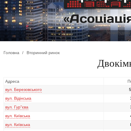
Новобудова 
Головна
/
Вторинний ринок
Двокім
Адреса
П
вул. Березовського
вул. Відінська
вул. Гур"єва
вул. Київська
вул. Київська