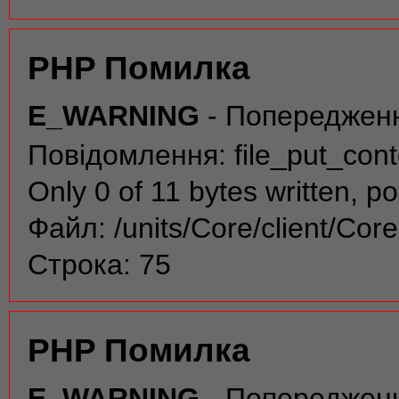
PHP Помилка
E_WARNING
- Попереджен
Повідомлення: file_put_conte
Only 0 of 11 bytes written, po
Файл: /units/Core/client/Cor
Строка: 75
PHP Помилка
E_WARNING
- Попереджен