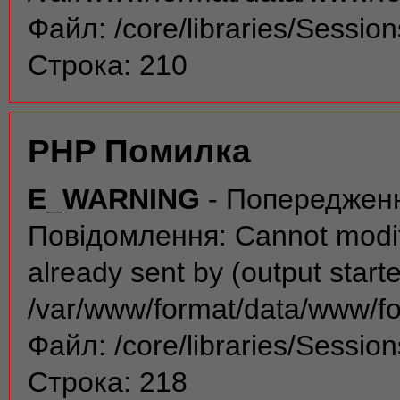
Файл: /core/libraries/Sessio
Строка: 210
PHP Помилка
E_WARNING
- Попереджен
Повідомлення: Cannot modif
already sent by (output start
/var/www/format/data/www/f
Файл: /core/libraries/Sessio
Строка: 218