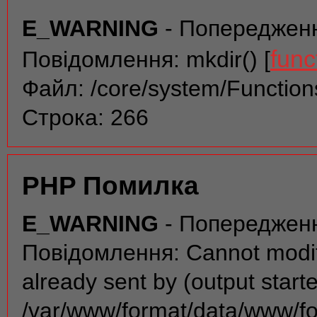
E_WARNING
- Попереджен
func
Повідомлення: mkdir() [
Файл: /core/system/Function
Строка: 266
PHP Помилка
E_WARNING
- Попереджен
Повідомлення: Cannot modif
already sent by (output start
/var/www/format/data/www/f