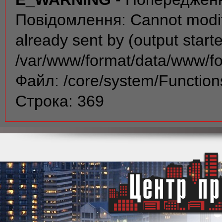
Повідомлення: Cannot modif
already sent by (output start
/var/www/format/data/www/f
Файл: /core/system/Function
Строка: 369