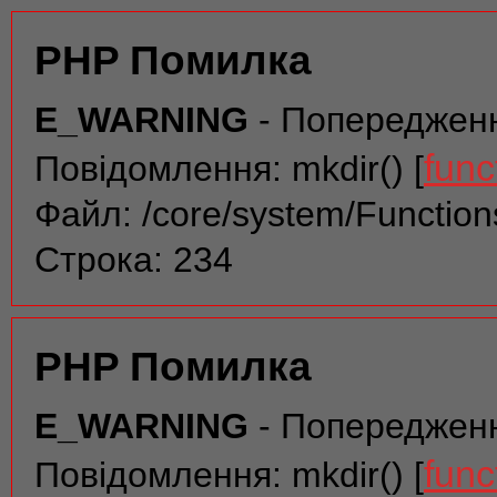
PHP Помилка
E_WARNING
- Попереджен
func
Повідомлення: mkdir() [
Файл: /core/system/Function
Строка: 234
PHP Помилка
E_WARNING
- Попереджен
func
Повідомлення: mkdir() [