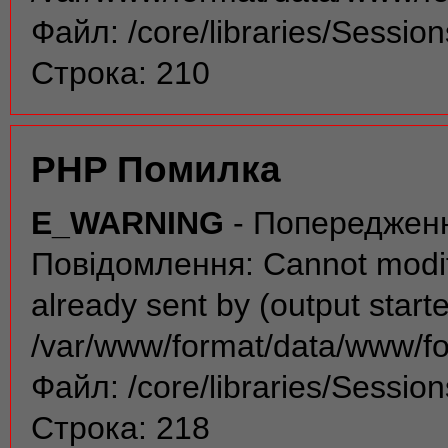
Файл: /core/libraries/Sessio
Строка: 210
PHP Помилка
E_WARNING
- Попереджен
Повідомлення: Cannot modif
already sent by (output start
/var/www/format/data/www/f
Файл: /core/libraries/Sessio
Строка: 218