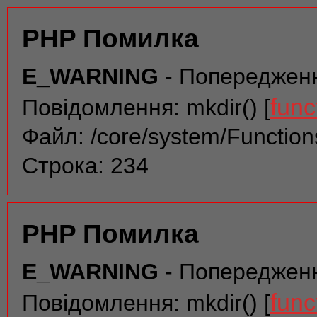
PHP Помилка
E_WARNING
- Попереджен
func
Повідомлення: mkdir() [
Файл: /core/system/Function
Строка: 234
PHP Помилка
E_WARNING
- Попереджен
func
Повідомлення: mkdir() [