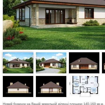
Новий будинок на Вашій земельній ділянці площею 140-160 кв.м. 