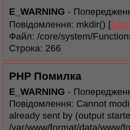
E_WARNING
- Попереджен
func
Повідомлення: mkdir() [
Файл: /core/system/Function
Строка: 266
PHP Помилка
E_WARNING
- Попереджен
Повідомлення: Cannot modif
already sent by (output start
/var/www/format/data/www/f