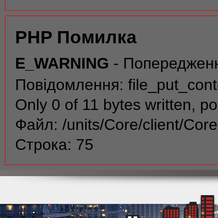
PHP Помилка
E_WARNING
- Попереджен
Повідомлення: file_put_conte
Only 0 of 11 bytes written, po
Файл: /units/Core/client/Cor
Строка: 75