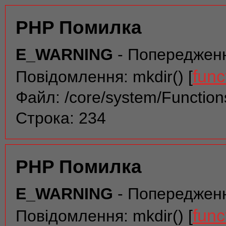
PHP Помилка
E_WARNING
- Попереджен
func
Повідомлення: mkdir() [
Файл: /core/system/Function
Строка: 234
PHP Помилка
E_WARNING
- Попереджен
func
Повідомлення: mkdir() [