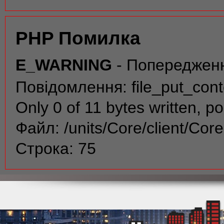
PHP Помилка
E_WARNING
- Попереджен
Повідомлення: file_put_conte
Only 0 of 11 bytes written, po
Файл: /units/Core/client/Cor
Строка: 75