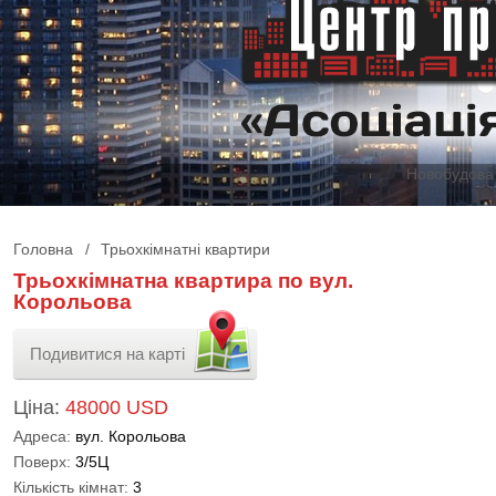
Новобудова 
Головна
/
Трьохкімнатні квартири
Трьохкімнатна квартира по вул.
Корольова
Подивитися на карті
Ціна:
48000 USD
Адреса:
вул. Корольова
Поверх:
3/5Ц
Кількість кімнат:
3