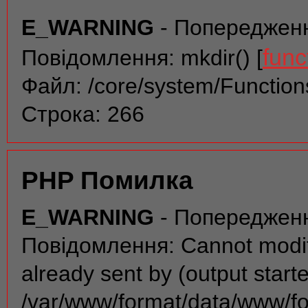
E_WARNING
- Попереджен
func
Повідомлення: mkdir() [
Файл: /core/system/Function
Строка: 266
PHP Помилка
E_WARNING
- Попереджен
Повідомлення: Cannot modif
already sent by (output start
/var/www/format/data/www/f