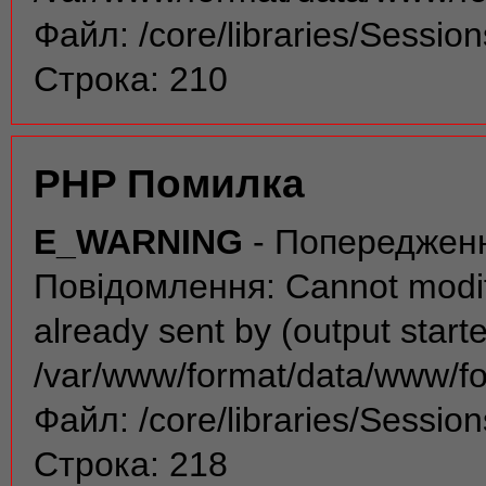
Файл: /core/libraries/Sessio
Строка: 210
PHP Помилка
E_WARNING
- Попереджен
Повідомлення: Cannot modif
already sent by (output start
/var/www/format/data/www/f
Файл: /core/libraries/Sessio
Строка: 218