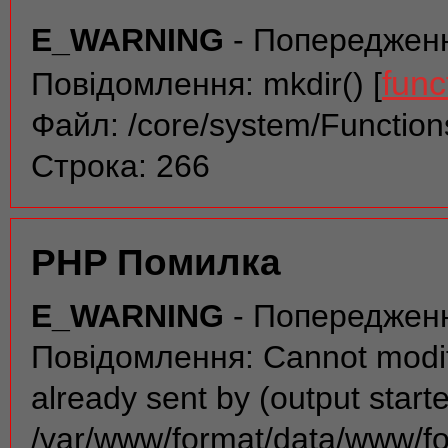
E_WARNING
- Попереджен
func
Повідомлення: mkdir() [
Файл: /core/system/Function
Строка: 266
PHP Помилка
E_WARNING
- Попереджен
Повідомлення: Cannot modif
already sent by (output start
/var/www/format/data/www/f