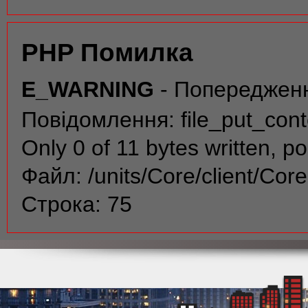
PHP Помилка
E_WARNING
- Попереджен
Повідомлення: file_put_conte
Only 0 of 11 bytes written, po
Файл: /units/Core/client/Cor
Строка: 75