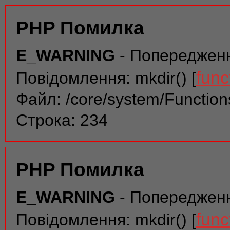
PHP Помилка
E_WARNING
- Попереджен
func
Повідомлення: mkdir() [
Файл: /core/system/Function
Строка: 234
PHP Помилка
E_WARNING
- Попереджен
func
Повідомлення: mkdir() [