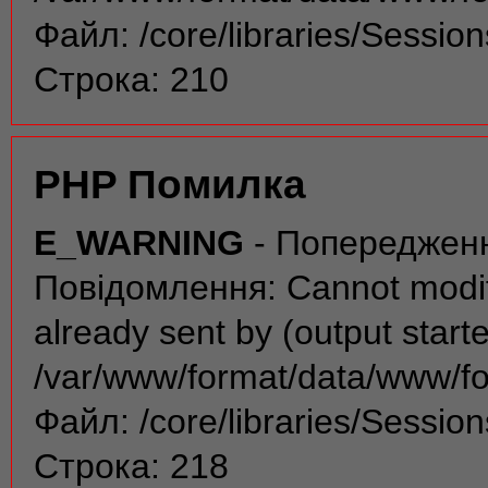
Файл: /core/libraries/Sessio
Строка: 210
PHP Помилка
E_WARNING
- Попереджен
Повідомлення: Cannot modif
already sent by (output start
/var/www/format/data/www/f
Файл: /core/libraries/Sessio
Строка: 218