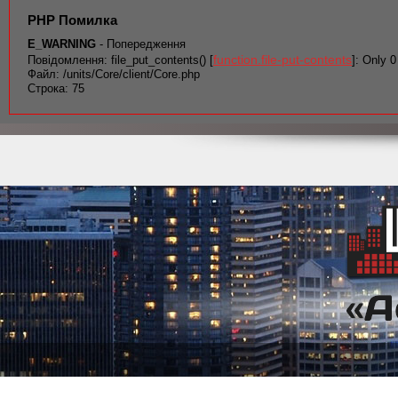
PHP Помилка
E_WARNING
- Попередження
function.file-put-contents
Повідомлення: file_put_contents() [
]: Only 0
Файл: /units/Core/client/Core.php
Строка: 75