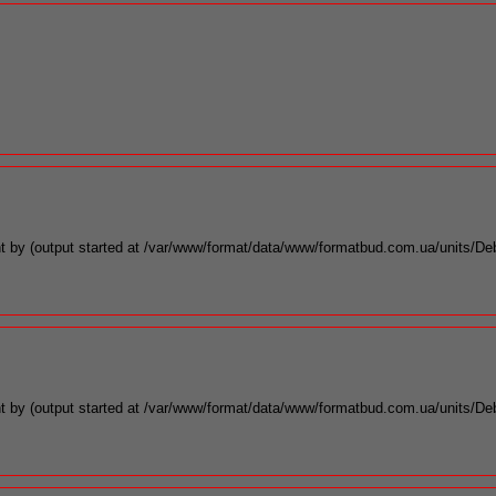
t by (output started at /var/www/format/data/www/formatbud.com.ua/units/De
t by (output started at /var/www/format/data/www/formatbud.com.ua/units/De