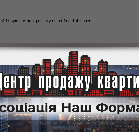
 of 11 bytes written, possibly out of free disk space
Новобудова м. Рівне,вул. Мірющенка 5а