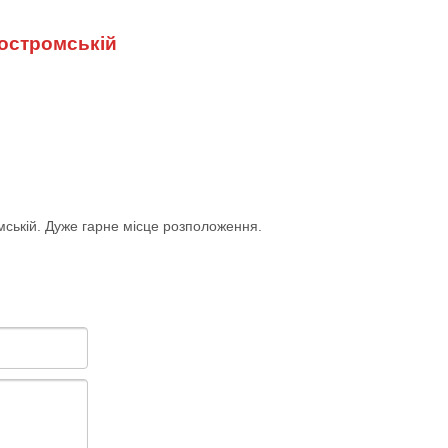
Костромській
мській. Дуже гарне місце розположення.