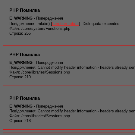
PHP Помилка
E_WARNING
- Попередження
function.mkdir
Повідомлення: mkdir() [
]: Disk quota exceeded
Файл: /core/system/Functions.php
Строка: 266
PHP Помилка
E_WARNING
- Попередження
Повідомлення: Cannot modify header information - headers already sen
Файл: /core/libraries/Sessions.php
Строка: 210
PHP Помилка
E_WARNING
- Попередження
Повідомлення: Cannot modify header information - headers already sen
Файл: /core/libraries/Sessions.php
Строка: 218