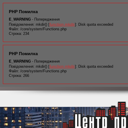
PHP Помилка
E_WARNING
- Попередження
function.mkdir
Повідомлення: mkdir() [
]: Disk quota exceeded
Файл: /core/system/Functions.php
Строка: 234
PHP Помилка
E_WARNING
- Попередження
function.mkdir
Повідомлення: mkdir() [
]: Disk quota exceeded
Файл: /core/system/Functions.php
Строка: 266