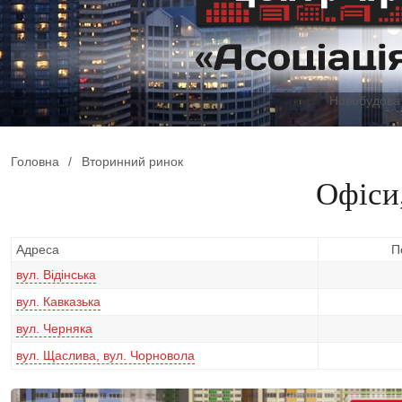
Новобудова 
Головна
/
Вторинний ринок
Офіси
Адреса
П
вул. Відінська
вул. Кавказька
вул. Черняка
вул. Щаслива, вул. Чорновола