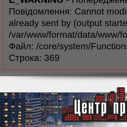
Повідомлення: Cannot modif
already sent by (output start
/var/www/format/data/www/f
Файл: /core/system/Function
Строка: 369