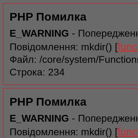
PHP Помилка
E_WARNING
- Попереджен
func
Повідомлення: mkdir() [
Файл: /core/system/Function
Строка: 234
PHP Помилка
E_WARNING
- Попереджен
func
Повідомлення: mkdir() [