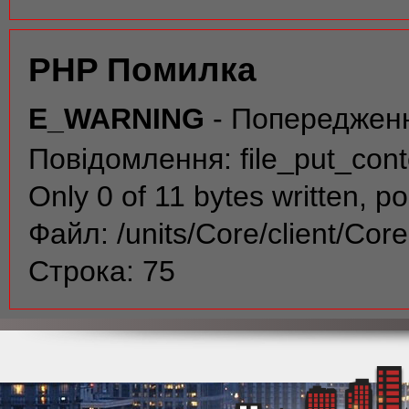
PHP Помилка
E_WARNING
- Попереджен
Повідомлення: file_put_conte
Only 0 of 11 bytes written, po
Файл: /units/Core/client/Cor
Строка: 75