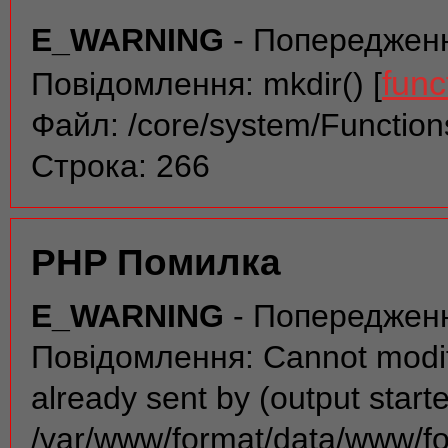
E_WARNING
- Попереджен
func
Повідомлення: mkdir() [
Файл: /core/system/Function
Строка: 266
PHP Помилка
E_WARNING
- Попереджен
Повідомлення: Cannot modif
already sent by (output start
/var/www/format/data/www/f