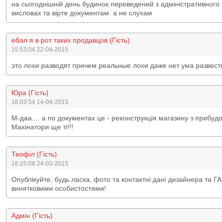
на сьогоднішній день будинок переведений з адміністративного 
висловах та вірте документам. а не слухам
ебал я в рот таких продавцов (Гість)
15:53:04 22-04-2015
это лохи разводят причем реальные лохи даже нет ума развести 
Юра (Гість)
16:03:54 14-04-2015
М-даа.... а по документах це - реконструкція магазину з прибудов
Махінатори ще ті!!!
Теофіл (Гість)
16:25:08 24-03-2015
Опублікуйте, будь ласка, фото та контактні дані дизайнера та ГА
винятковими особистостями!
Адмін (Гість)