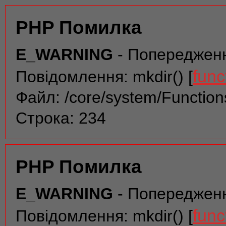
PHP Помилка
E_WARNING
- Попереджен
func
Повідомлення: mkdir() [
Файл: /core/system/Function
Строка: 234
PHP Помилка
E_WARNING
- Попереджен
func
Повідомлення: mkdir() [