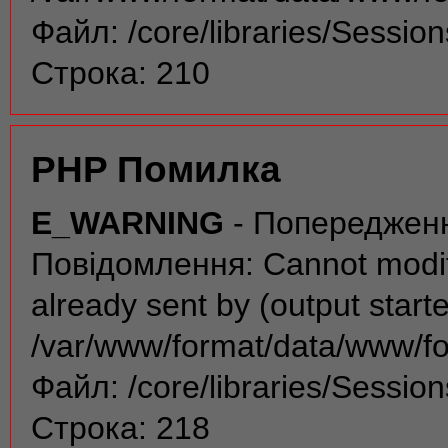
Файл: /core/libraries/Sessio
Строка: 210
PHP Помилка
E_WARNING
- Попереджен
Повідомлення: Cannot modif
already sent by (output start
/var/www/format/data/www/f
Файл: /core/libraries/Sessio
Строка: 218