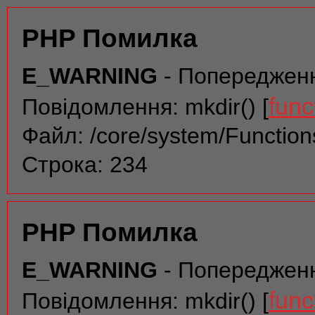
PHP Помилка
E_WARNING
- Попереджен
func
Повідомлення: mkdir() [
Файл: /core/system/Function
Строка: 234
PHP Помилка
E_WARNING
- Попереджен
func
Повідомлення: mkdir() [