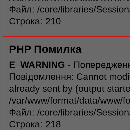
Файл: /core/libraries/Sessio
Строка: 210
PHP Помилка
E_WARNING
- Попереджен
Повідомлення: Cannot modif
already sent by (output start
/var/www/format/data/www/f
Файл: /core/libraries/Sessio
Строка: 218