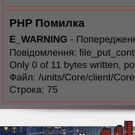
PHP Помилка
E_WARNING
- Попереджен
Повідомлення: file_put_conte
Only 0 of 11 bytes written, po
Файл: /units/Core/client/Cor
Строка: 75