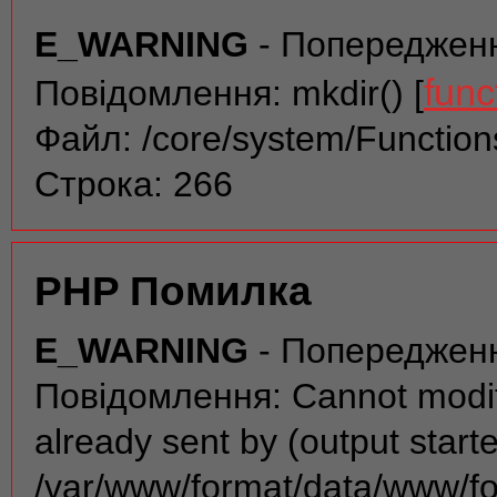
E_WARNING
- Попереджен
func
Повідомлення: mkdir() [
Файл: /core/system/Function
Строка: 266
PHP Помилка
E_WARNING
- Попереджен
Повідомлення: Cannot modif
already sent by (output start
/var/www/format/data/www/f