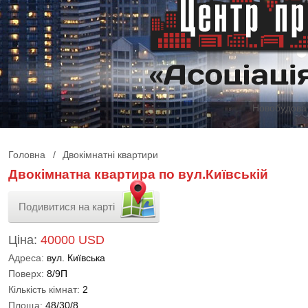
Новобудова 
Головна
/
Двокімнатні квартири
Двокімнатна квартира по вул.Київській
Подивитися на карті
Ціна:
40000 USD
Адреса:
вул. Київська
Поверх:
8/9П
Кількість кімнат:
2
Площа:
48/30/8