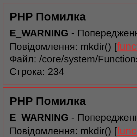
PHP Помилка
E_WARNING
- Попереджен
func
Повідомлення: mkdir() [
Файл: /core/system/Function
Строка: 234
PHP Помилка
E_WARNING
- Попереджен
func
Повідомлення: mkdir() [