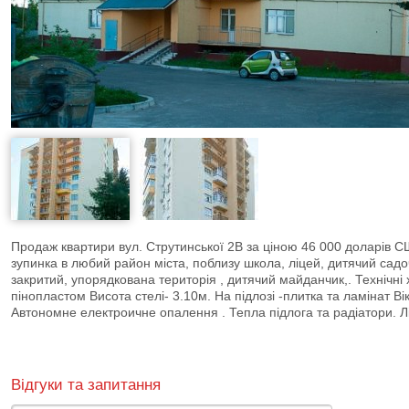
Продаж квартири вул. Струтинської 2В за ціною 46 000 доларів С
зупинка в любий район міста, поблизу школа, ліцей, дитячий садоч
закритий, упорядкована територія , дитячий майданчик,. Технічні
пінопластом Висота стелі- 3.10м. На підлозі -плитка та ламінат Вік
Автономне електроичне опалення . Тепла підлога та радіатори. Л
Відгуки та запитання