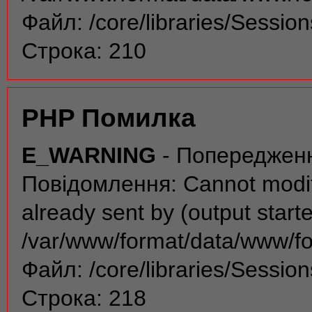
Файл: /core/libraries/Sessio
Строка: 210
PHP Помилка
E_WARNING
- Попереджен
Повідомлення: Cannot modif
already sent by (output start
/var/www/format/data/www/f
Файл: /core/libraries/Sessio
Строка: 218