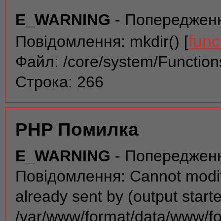
E_WARNING
- Попереджен
func
Повідомлення: mkdir() [
Файл: /core/system/Function
Строка: 266
PHP Помилка
E_WARNING
- Попереджен
Повідомлення: Cannot modif
already sent by (output start
/var/www/format/data/www/f