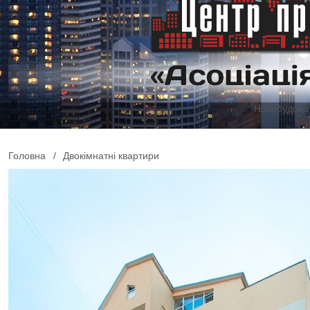
Новобудова 
Головна
/
Двокімнатні квартири