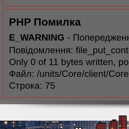
PHP Помилка
E_WARNING
- Попереджен
Повідомлення: file_put_conte
Only 0 of 11 bytes written, po
Файл: /units/Core/client/Cor
Строка: 75